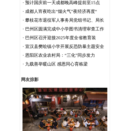
·
预计国庆前一天成都晚高峰提前至15点
·
成都人宵夜吃出“烟火气”夜经济再度“
·
攀枝花市退役军人事务局党组书记、局长
·
巴州区圆满完成中小学图书清理审查工作
·
巴州区召开迎接2025年度全省教育装
·
宣汉县樊哙镇小学开展反恐防暴主题安全
·
恩阳区农业农村局：“三化”同步发力
·
九载善举暖山区 感恩同心育栋梁
网友掠影