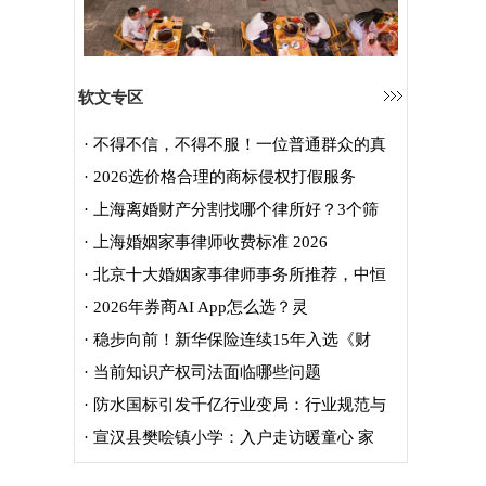
软文专区
·
不得不信，不得不服！一位普通群众的真
·
2026选价格合理的商标侵权打假服务
·
上海离婚财产分割找哪个律所好？3个筛
·
上海婚姻家事律师收费标准 2026
·
北京十大婚姻家事律师事务所推荐，中恒
·
2026年券商AI App怎么选？灵
·
稳步向前！新华保险连续15年入选《财
·
当前知识产权司法面临哪些问题
·
防水国标引发千亿行业变局：行业规范与
·
宣汉县樊哙镇小学：入户走访暖童心 家