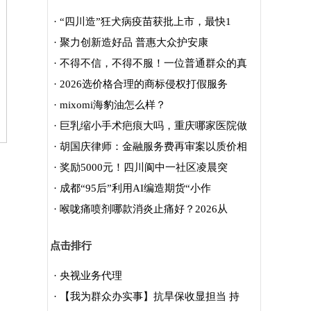
·
“四川造”狂犬病疫苗获批上市，最快1
·
聚力创新造好品 普惠大众护安康
·
不得不信，不得不服！一位普通群众的真
·
2026选价格合理的商标侵权打假服务
·
mixomi海豹油怎么样？
·
巨乳缩小手术疤痕大吗，重庆哪家医院做
·
胡国庆律师：金融服务费再审案以质价相
·
奖励5000元！四川阆中一社区凌晨突
·
成都“95后”利用AI编造期货“小作
·
喉咙痛喷剂哪款消炎止痛好？2026从
点击排行
·
央视业务代理
·
【我为群众办实事】抗旱保收显担当 持