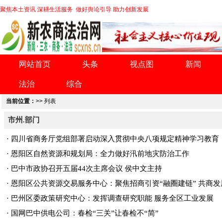
聚焦本土资讯 深耕生活服务 做好舆论引导 助力创新发展
网站首页
头条
视点图
新闻
法治
综合
当前位置：
>> 列表
市州.部门
·
四川省商务厅党组部署启动深入贯彻中央八项规定精神学习教育
·
恩阳区自然资源和规划局：全力做好汛前地灾防治工作
·
巴中市政协召开五届44次主席会议 侯中文主持
·
恩阳区公共资源交易服务中心：聚焦招商引资“融圈建链” 共商
·
巴州区委政策研究中心：发挥调查研究职能 服务全区工业发展
·
国网巴中供电公司：春检“三关”让春检不“简”