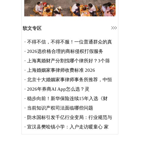
软文专区
·
不得不信，不得不服！一位普通群众的真
·
2026选价格合理的商标侵权打假服务
·
上海离婚财产分割找哪个律所好？3个筛
·
上海婚姻家事律师收费标准 2026
·
北京十大婚姻家事律师事务所推荐，中恒
·
2026年券商AI App怎么选？灵
·
稳步向前！新华保险连续15年入选《财
·
当前知识产权司法面临哪些问题
·
防水国标引发千亿行业变局：行业规范与
·
宣汉县樊哙镇小学：入户走访暖童心 家