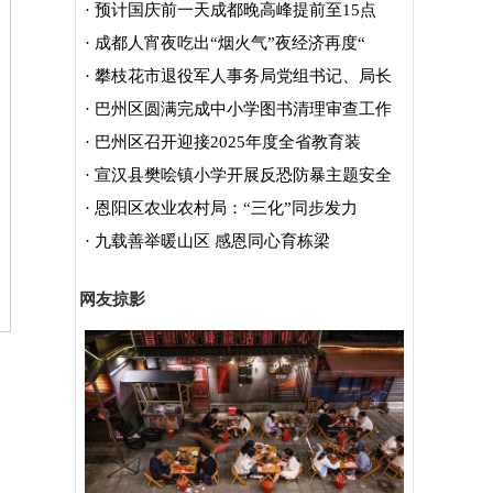
·
预计国庆前一天成都晚高峰提前至15点
·
成都人宵夜吃出“烟火气”夜经济再度“
·
攀枝花市退役军人事务局党组书记、局长
·
巴州区圆满完成中小学图书清理审查工作
·
巴州区召开迎接2025年度全省教育装
·
宣汉县樊哙镇小学开展反恐防暴主题安全
·
恩阳区农业农村局：“三化”同步发力
·
九载善举暖山区 感恩同心育栋梁
网友掠影