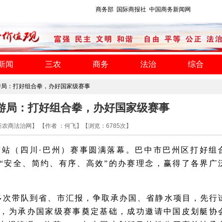
商务部
国际商报社
中国商务新闻网
新闻
三农
商务
法治
综合
游局：打好组合拳，办好国家级赛事
游局：打好组合拳，办好国家级赛事
：新农商法治网】 【作者 ：何飞】【浏览：
6785
次】
站（四川·巴州）赛事圆满落幕。巴中市巴州区打好组
“安全、简约、有序、高效”的办赛理念，赢得了各界广
多次带队到省、市汇报，争取承办国、省静水项目，先行
赛，为承办国家级赛事奠定基础，成功邀请中国皮划艇协