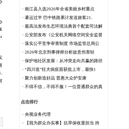
办
·
南江县入选2026年全省美丽乡村重点
·
暑运过半 巴中铁路累计发送旅客21.
办
·
最高法发布生态环境法典首个配套司法解
事
·
公安部发布《公安机关网络空间安全监督
中
·
落实公平竞争审查制度 市场监管总局公
·
2026年北京刑事律师分析故意伤害轻
实
·
保护地社区发展：从冲突走向共赢的路径
商
·
“四川造”狂犬病疫苗获批上市，最快1
.
·
聚力创新造好品 普惠大众护安康
何
·
不得不信，不得不服！一位普通群众的真
点击排行
·
央视业务代理
·
【我为群众办实事】抗旱保收显担当 持