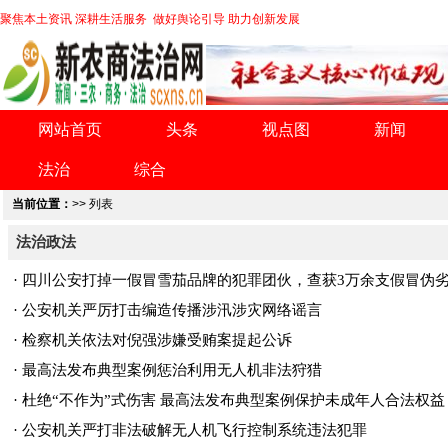
聚焦本土资讯 深耕生活服务 做好舆论引导 助力创新发展
网站首页
头条
视点图
新闻
法治
综合
当前位置：
>> 列表
法治政法
·
四川公安打掉一假冒雪茄品牌的犯罪团伙，查获3万余支假冒伪
·
公安机关严厉打击编造传播涉汛涉灾网络谣言
·
检察机关依法对倪强涉嫌受贿案提起公诉
·
最高法发布典型案例惩治利用无人机非法狩猎
·
杜绝“不作为”式伤害 最高法发布典型案例保护未成年人合法权益
·
公安机关严打非法破解无人机飞行控制系统违法犯罪