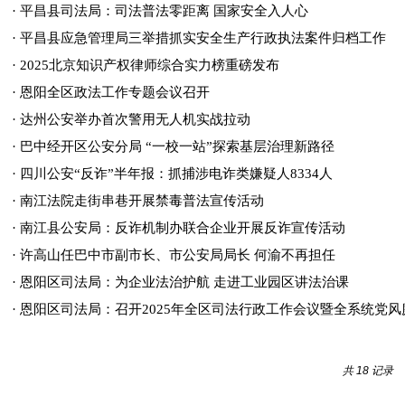
·
平昌县司法局：司法普法零距离 国家安全入人心
·
平昌县应急管理局三举措抓实安全生产行政执法案件归档工作
·
2025北京知识产权律师综合实力榜重磅发布
·
恩阳全区政法工作专题会议召开
·
达州公安举办首次警用无人机实战拉动
·
巴中经开区公安分局 “一校一站”探索基层治理新路径
·
四川公安“反诈”半年报：抓捕涉电诈类嫌疑人8334人
·
南江法院走街串巷开展禁毒普法宣传活动
·
南江县公安局：反诈机制办联合企业开展反诈宣传活动
·
许高山任巴中市副市长、市公安局局长 何渝不再担任
·
恩阳区司法局：为企业法治护航 走进工业园区讲法治课
·
恩阳区司法局：召开2025年全区司法行政工作会议暨全系统党
共 18 记录