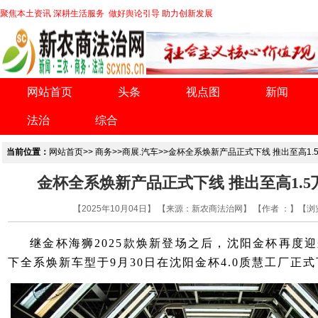
聚焦本土资讯 深耕生活服务 做好舆论引导 助力创新发展
网站首页
头条
视点图
新闻
法治
综合
当前位置：
网站首页
>>
商务
>>
商展.汽车
>>金杯全系焕新产品正式下线 推出至高1.
金杯全系焕新产品正式下线 推出至高1.
【2025年10月04日】 【来源：新农商法治网】 【作者 ：】【浏
继金杯海狮2025款焕新登场之后，沈阳金杯再度迎
下全系焕新车型于9月30日在沈阳金杯4.0质慧工厂正