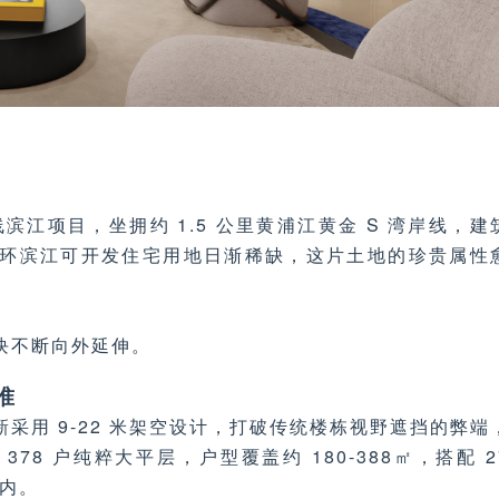
江项目，坐拥约 1.5 公里黄浦江黄金 S 湾岸线，建
环滨江可开发住宅用地日渐稀缺，这片土地的珍贵属性
块不断向外延伸。
准
采用 9-22 米架空设计，打破传统楼栋视野遮挡的弊端
78 户纯粹大平层，户型覆盖约 180-388㎡，搭配 2
室内。