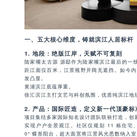
一、五大核心维度，铸就滨江人居标杆
1. 地段：绝版江岸，天赋不可复刻
陆家嘴太古源 源邸作为陆家嘴滨江最后的一线滨
距江面仅百米，江景视野开阔无遮挡。如今内
发凸显。
黄浦滨江底蕴厚重。
徐汇滨江主打文艺与科创氛围，优质纯滨江地
2. 产品：国际匠造，定义新一代顶豪标
项目集结多家国际知名设计团队联袂打造，创新
实现户户全景观江。社区仅规划 11 栋住宅、3
0° 蝶形阳台，超大面宽将江景风光悉数纳入