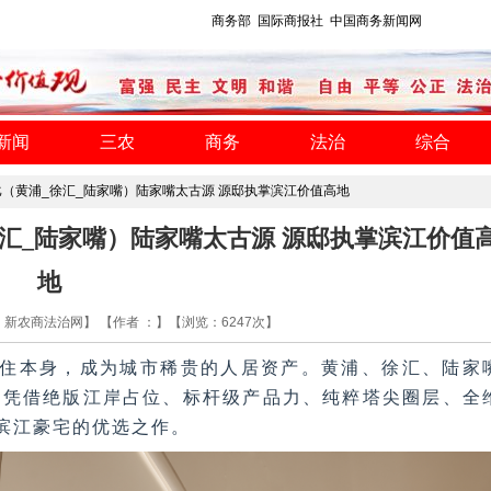
商务部
国际商报社
中国商务新闻网
新闻
三农
商务
法治
综合
比（黄浦_徐汇_陆家嘴）陆家嘴太古源 源邸执掌滨江价值高地
汇_陆家嘴）陆家嘴太古源 源邸执掌滨江价值
地
源：新农商法治网】 【作者 ：】【浏览：
6247
次】
住本身，成为城市稀贵的人居资产。黄浦、徐汇、陆家
邸凭借绝版江岸占位、标杆级产品力、纯粹塔尖圈层、全
海滨江豪宅的优选之作。