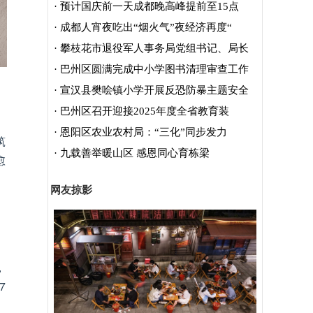
·
预计国庆前一天成都晚高峰提前至15点
·
成都人宵夜吃出“烟火气”夜经济再度“
·
攀枝花市退役军人事务局党组书记、局长
·
巴州区圆满完成中小学图书清理审查工作
·
宣汉县樊哙镇小学开展反恐防暴主题安全
·
巴州区召开迎接2025年度全省教育装
·
恩阳区农业农村局：“三化”同步发力
筑
·
九载善举暖山区 感恩同心育栋梁
愈
网友掠影
，
7