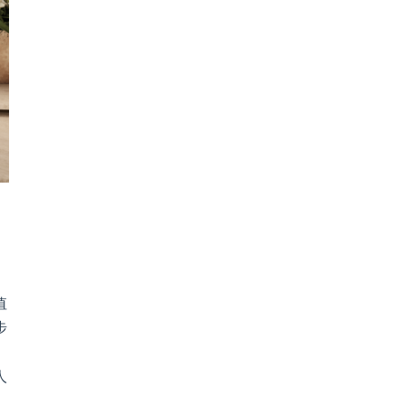
值
步
人