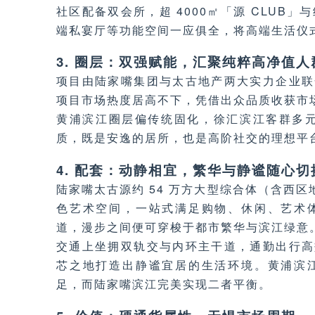
社区配备双会所，超 4000㎡「源 CLUB」
端私宴厅等功能空间一应俱全，将高端生活仪
3. 圈层：双强赋能，汇聚纯粹高净值人
项目由陆家嘴集团与太古地产两大实力企业联
项目市场热度居高不下，凭借出众品质收获市
黄浦滨江圈层偏传统固化，徐汇滨江客群多元
质，既是安逸的居所，也是高阶社交的理想平
4. 配套：动静相宜，繁华与静谧随心切
陆家嘴太古源约 54 万方大型综合体（含西区
色艺术空间，一站式满足购物、休闲、艺术
道，漫步之间便可穿梭于都市繁华与滨江绿意
交通上坐拥双轨交与内环主干道，通勤出行高
芯之地打造出静谧宜居的生活环境。黄浦滨
足，而陆家嘴滨江完美实现二者平衡。