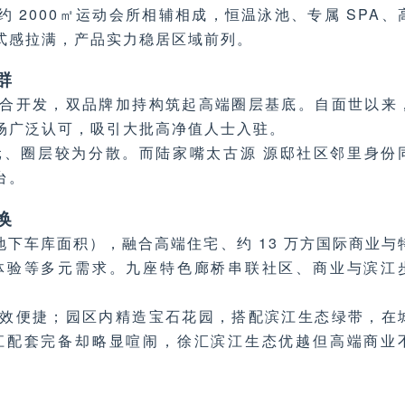
与约 2000㎡运动会所相辅相成，恒温泳池、专属 SPA、
式感拉满，产品实力稳居区域前列。
群
合开发，双品牌加持构筑起高端圈层基底。自面世以来
场广泛认可，吸引大批高净值人士入驻。
、圈层较为分散。而陆家嘴太古源 源邸社区邻里身份
台。
换
地下车库面积），融合高端住宅、约 13 万方国际商业与
体验等多元需求。九座特色廊桥串联社区、商业与滨江
。
效便捷；园区内精造宝石花园，搭配滨江生态绿带，在
江配套完备却略显喧闹，徐汇滨江生态优越但高端商业