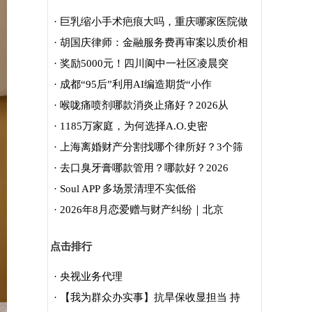
·
巨乳缩小手术疤痕大吗，重庆哪家医院做
·
胡国庆律师：金融服务费再审案以质价相
·
奖励5000元！四川阆中一社区凌晨突
·
成都“95后”利用AI编造期货“小作
·
喉咙痛喷剂哪款消炎止痛好？2026从
·
1185万家庭，为何选择A.O.史密
·
上海离婚财产分割找哪个律所好？3个筛
·
去口臭牙膏哪款管用？哪款好？2026
·
Soul APP 多场景清理不实低俗
·
2026年8月恋爱赠与财产纠纷｜北京
点击排行
·
央视业务代理
·
【我为群众办实事】抗旱保收显担当 持