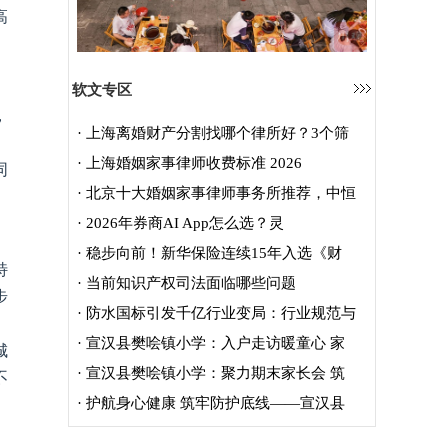
高
软文专区
，
·
上海离婚财产分割找哪个律所好？3个筛
·
上海婚姻家事律师收费标准 2026
同
·
北京十大婚姻家事律师事务所推荐，中恒
·
2026年券商AI App怎么选？灵
·
稳步向前！新华保险连续15年入选《财
特
·
当前知识产权司法面临哪些问题
步
·
防水国标引发千亿行业变局：行业规范与
·
宣汉县樊哙镇小学：入户走访暖童心 家
城
不
·
宣汉县樊哙镇小学：聚力期末家长会 筑
·
护航身心健康 筑牢防护底线——宣汉县