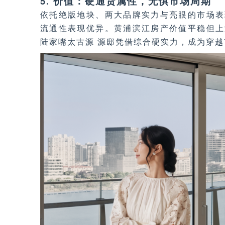
5. 价值：硬通货属性，无惧市场周期
依托绝版地块、两大品牌实力与亮眼的市场表
流通性表现优异。黄浦滨江房产价值平稳但上
陆家嘴太古源 源邸凭借综合硬实力，成为穿